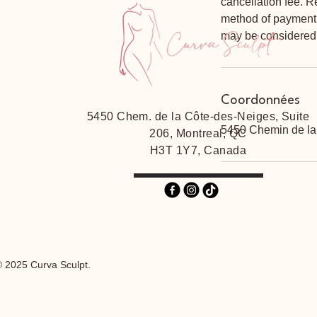
cancellation fee. R
method of payment. 
may be considered a
Coordonnées
5450 Chem. de la Côte-des-Neiges, Suite
5450 Chemin de la
206, Montreal, QC
H3T 1Y7, Canada
 2025 Curva Sculpt.