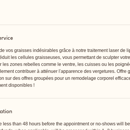
ervice
 vos graisses indésirables grâce à notre traitement laser de l
 réduit les cellules graisseuses, vous permettant de sculpter votr
ur les zones rebelles comme le ventre, les cuisses ou les poign
lement contribuer à atténuer l'apparence des vergetures. Offre g
on sur des offres groupées pour un remodelage corporel efficac
ent disponibles !
lation
 less than 48 hours before the appointment or no-shows will b