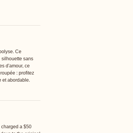
ipolyse. Ce
e silhouette sans
ées d'amour, ce
roupée : profitez
e et abordable.
e charged a $50