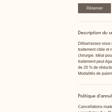
i
Réserver
n
Description du s
Débarrassez-vous de
traitement cible et
chirurgie. Idéal po
traitement peut éga
de 20 % de réducti
Modalités de paiem
Politique d'annu
Cancellations made