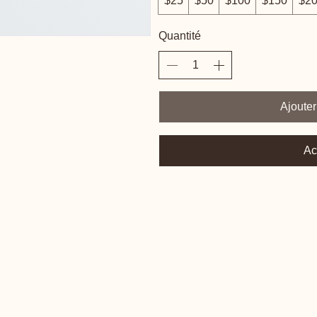
$25
$50
$100
$150
$2
Quantité
Ajouter
Ac