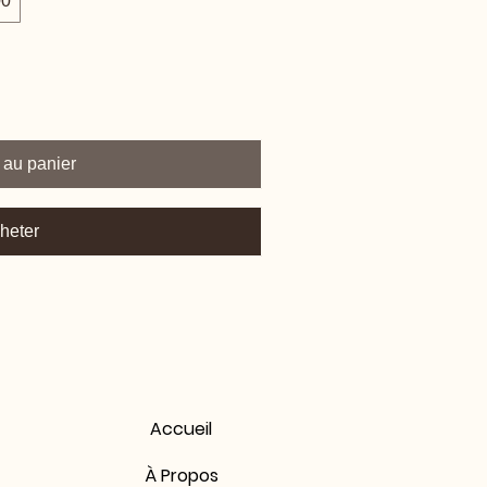
00
 au panier
heter
Accueil
À Propos